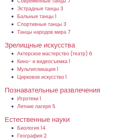
Современные танцы
7
Эстрадные танцы
3
Бальные танцы
1
Спортивные танцы
3
Танцы народов мира
7
Зрелищные искусства
Актерское мастерство (театр)
6
Кино- и видеосъемка
1
Мультипликация
1
Цирковое искусство
1
Познавательные развлечения
Игротеки
1
Летние лагеря
5
Естественные науки
Биология
14
География
2