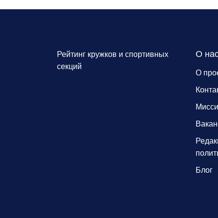
О на
Рейтинг кружков и спортивных
секций
О про
Конта
Мисс
Вакан
Редак
полит
Блог