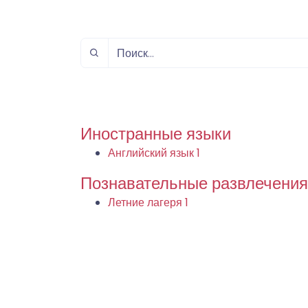
спорт
Музыка и звук
Индивидуально-
игровой спорт
Иностранные языки
Английский язык
1
Познавательные развлечения
Летние лагеря
1