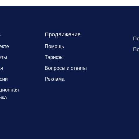
с
Продвижение
По
екте
Помощь
По
кты
Тарифы
ия
Вопросы и ответы
сии
Реклама
ционная
ика