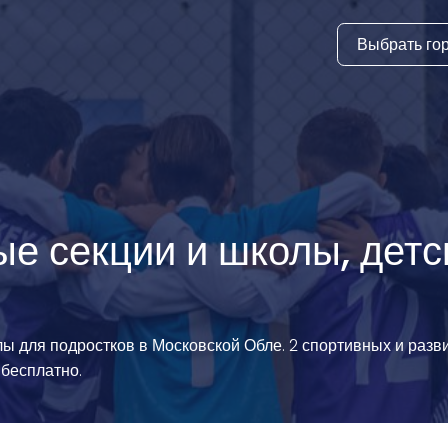
Выбрать го
тура
ки и дни
ия
стиль
ые секции и школы, детс
еские виды
й спорт
олы для подростков в Московской Обле. 2 спортивных и раз
 виды спорта
 бесплатно.
атлетика и
ика