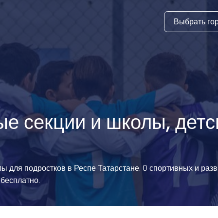
Выбрать го
тура
ки и дни
ия
стиль
ые секции и школы, детс
еские виды
й спорт
лы для подростков в Респе Татарстане. 0 спортивных и ра
 виды спорта
 бесплатно.
атлетика и
ика