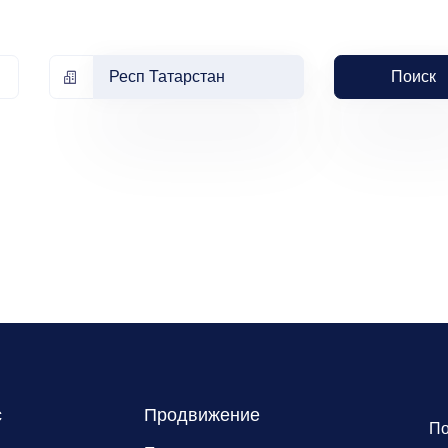
Респ Татарстан
Поиск
с
Продвижение
По