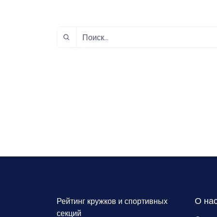
спорт
Музыка и звук
Индивидуально-
игровой спорт
О на
Рейтинг кружков и спортивных
секций