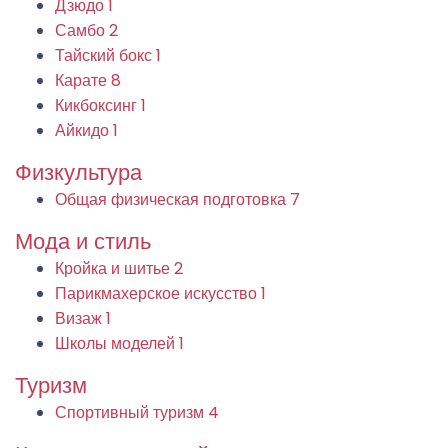
Дзюдо
1
Самбо
2
Тайский бокс
1
Карате
8
Кикбоксинг
1
Айкидо
1
Физкультура
Общая физическая подготовка
7
Мода и стиль
Кройка и шитье
2
Парикмахерское искусство
1
Визаж
1
Школы моделей
1
Туризм
Спортивный туризм
4