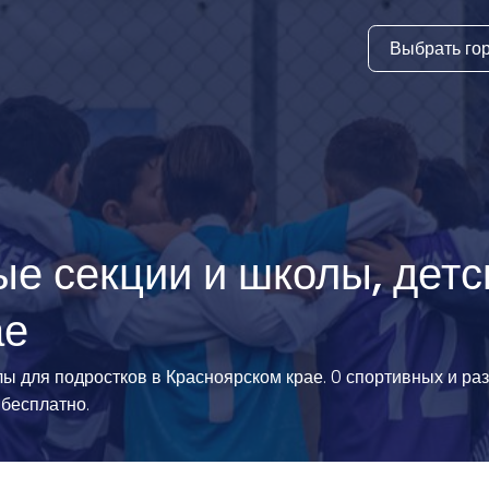
Выбрать го
тура
ки и дни
ия
стиль
ые секции и школы, детс
еские виды
ае
й спорт
олы для подростков в Красноярском крае. 0 спортивных и р
 виды спорта
 бесплатно.
атлетика и
ика