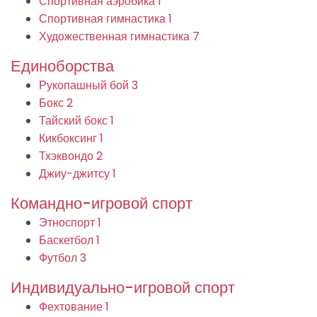
Спортивная аэробика
1
Спортивная гимнастика
1
Художественная гимнастика
7
Единоборства
Рукопашный бой
3
Бокс
2
Тайский бокс
1
Кикбоксинг
1
Тхэквондо
2
Джиу-джитсу
1
Командно-игровой спорт
Этноспорт
1
Баскетбол
1
Футбол
3
Индивидуально-игровой спорт
Фехтование
1