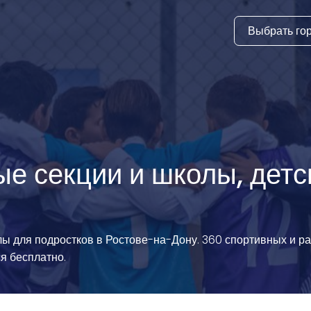
Выбрать го
тура
ки и дни
ия
стиль
ые секции и школы, детс
еские виды
й спорт
олы для подростков в Ростове-на-Дону. 360 спортивных и 
 виды спорта
ся бесплатно.
атлетика и
ика