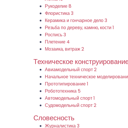
Рукоделие
8
Флористика
3
Керамика и гончарное дело
3
Резьба по дереву, камню, кости
1
Роспись
3
Плетение
4
Мозаика, витраж
2
Техническое конструировани
Авиамодельный спорт
2
Начальное техническое моделирован
Прототипирование
1
Робототехника
5
Автомодельный спорт
1
Судомодельный спорт
2
Словесность
Журналистика
3