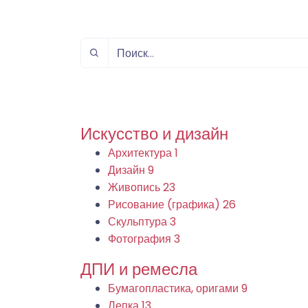
спорт
Музыка и звук
Индивидуально-
игровой спорт
Искусство и дизайн
Архитектура
1
Дизайн
9
Живопись
23
Рисование (графика)
26
Скульптура
3
Фотография
3
ДПИ и ремесла
Бумагопластика, оригами
9
Лепка
13