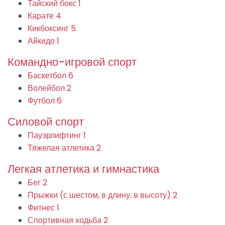
Тайский бокс
1
Карате
4
Кикбоксинг
5
Айкидо
1
Командно-игровой спорт
Баскетбол
6
Волейбол
2
Футбол
6
Силовой спорт
Пауэрлифтинг
1
Тяжелая атлетика
2
Легкая атлетика и гимнастика
Бег
2
Прыжки (с шестом, в длину, в высоту)
2
Фитнес
1
Спортивная ходьба
2