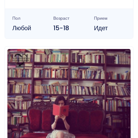
Пол
Возраст
Прием
Любой
15-18
Идет