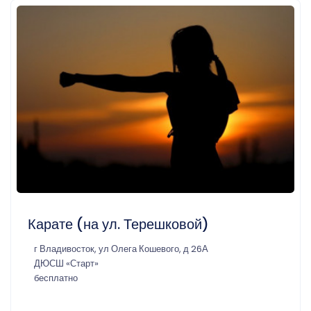
Карате (на ул. Терешковой)
г Владивосток, ул Олега Кошевого, д 26А
ДЮСШ «Старт»
бесплатно