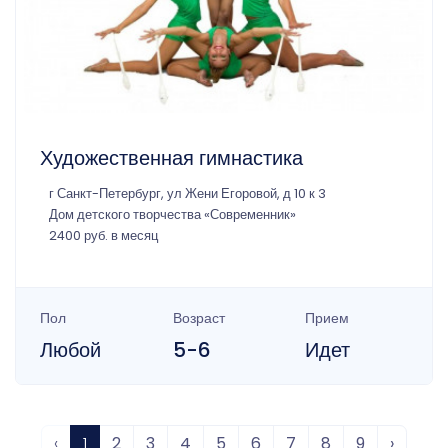
Художественная гимнастика
г Санкт-Петербург, ул Жени Егоровой, д 10 к 3
Дом детского творчества «Современник»
2400 руб. в месяц
Пол
Возраст
Прием
Любой
5-6
Идет
‹
1
2
3
4
5
6
7
8
9
›