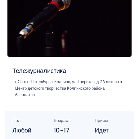
Тележурналистика
г Санкт-Петербург, г Колпино, ул Тверская, д 23 литера а
Центр детского творчества Колпинского района
бесплатно
Пол
Возраст
Прием
Любой
10-17
Идет