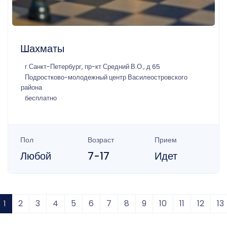
Шахматы
г Санкт-Петербург, пр-кт Средний В.О., д 65
Подростково-молодежный центр Василеостровского
района
бесплатно
Пол
Возраст
Прием
Любой
7-17
Идет
1
2
3
4
5
6
7
8
9
10
11
12
13