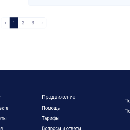
‹
1
2
3
›
с
Продвижение
По
екте
Помощь
По
кты
Тарифы
ия
Вопросы и ответы