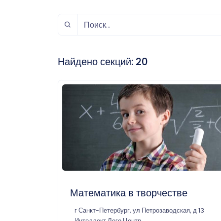
спорт
Музыка и звук
Индивидуально-
игровой спорт
Найдено секций:
20
Математика в творчестве
г Санкт-Петербург, ул Петрозаводская, д 13
Интеллект Лего Центр