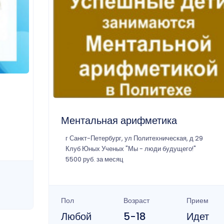
Ментальная арифметика
г Санкт-Петербург, ул Политехническая, д 29
Клуб Юных Ученых "Мы - люди будущего!"
5500 руб. за месяц
Пол
Возраст
Прием
Любой
5-18
Идет