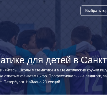
Выбрать го
тура
ки и дни
ия
стиль
атике для детей в Санк
еские виды
иняйтесь! Школы математики и математические кружки ищу
аже отпетым фанатам цифр. Профессиональные педагоги, за
й спорт
т-Петербурга. Найдено 20 секций.
 виды спорта
атлетика и
ика