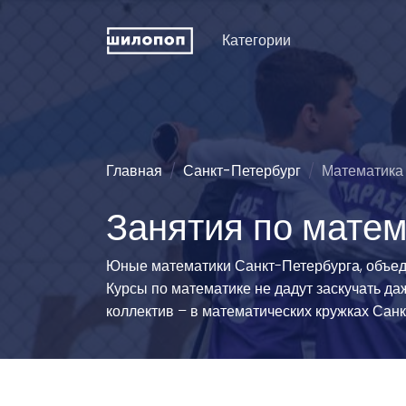
Категории
Искусство и дизайн
Пение
Физкуль
ДПИ и ремесла
Хореография (танцы)
Праздни
рожден
Техническое
Зрелищные искусства
Главная
Санкт-Петербург
Математика
конструирование
Мода и 
Познавательные
Занятия по матем
Словесность
развлечения
Туризм
Иностранные языки
Естественные науки
Технич
Юные математики Санкт-Петербурга, объед
спорта
Развитие интеллекта
Люди и животные
Курсы по математике не дадут заскучать д
Силово
Информационные
Эстетические виды
коллектив – в математических кружках Санк
технологии
спорта
Водные
История и традиции
Единоборства
Легкая 
гимнаст
Педагогика
Командно-игровой