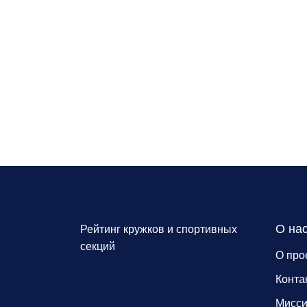
О на
Рейтинг кружков и спортивных
секций
О про
Конта
Мисс