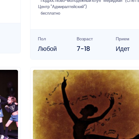
Подростково-молодежный клуб "Меридиан" (СПб Г
Центр "Адмиралтейский")
бесплатно
Пол
Возраст
Прием
Любой
7-18
Идет