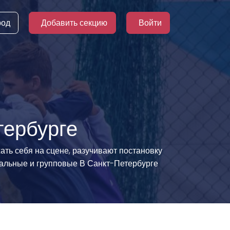
род
Добавить секцию
Войти
тербурге
ь себя на сцене, разучивают постановку
уальные и групповые В Санкт-Петербурге