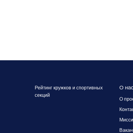
О на
Рейтинг кружков и спортивных
секций
О про
Конта
Мисс
Вакан