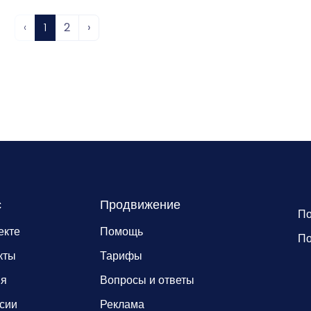
‹
1
2
›
с
Продвижение
По
екте
Помощь
По
кты
Тарифы
ия
Вопросы и ответы
сии
Реклама