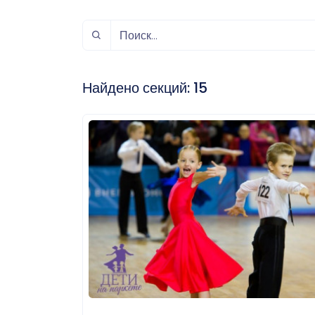
спорт
Музыка и звук
Индивидуально-
игровой спорт
Найдено секций:
15