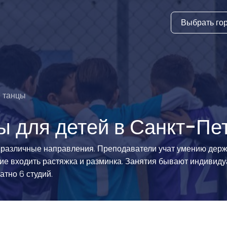
Выбрать го
тура
ки и дни
ия
 танцы
стиль
 для детей в Санкт-Пе
еские виды
азличные направления. Преподаватели учат умению держат
ие входить растяжка и разминка. Занятия бывают индивид
й спорт
атно 6 студий.
 виды спорта
атлетика и
ика