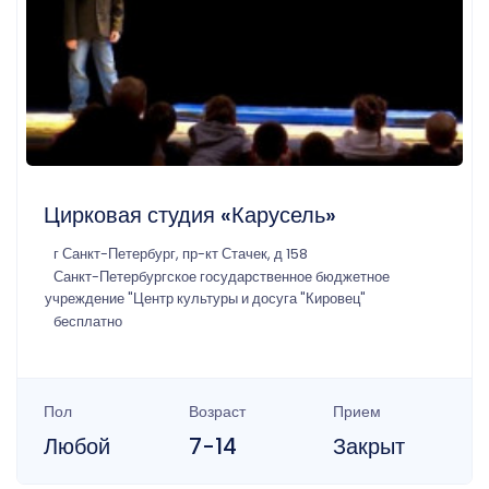
Цирковая студия «Карусель»
г Санкт-Петербург, пр-кт Стачек, д 158
Санкт-Петербургское государственное бюджетное
учреждение "Центр культуры и досуга "Кировец"
бесплатно
Пол
Возраст
Прием
Любой
7-14
Закрыт