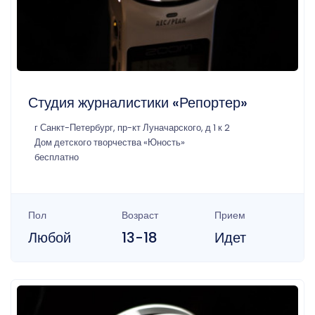
Студия журналистики «Репортер»
г Санкт-Петербург, пр-кт Луначарского, д 1 к 2
Дом детского творчества «Юность»
бесплатно
Пол
Возраст
Прием
Любой
13-18
Идет