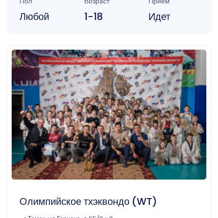
Пол
Возраст
Прием
Любой
1-18
Идет
Олимпийское тхэквондо (WT)