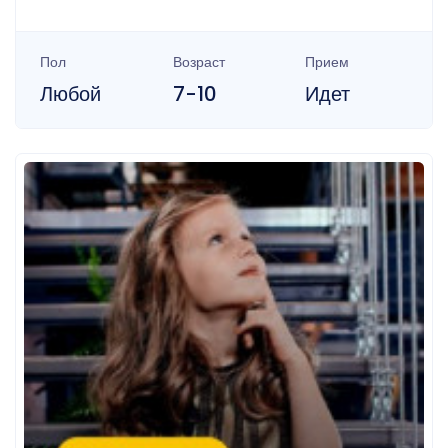
Пол
Возраст
Прием
Любой
7-10
Идет