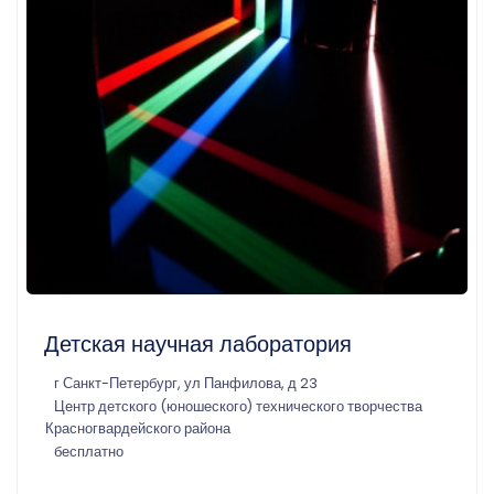
Детская научная лаборатория
г Санкт-Петербург, ул Панфилова, д 23
Центр детского (юношеского) технического творчества
Красногвардейского района
бесплатно