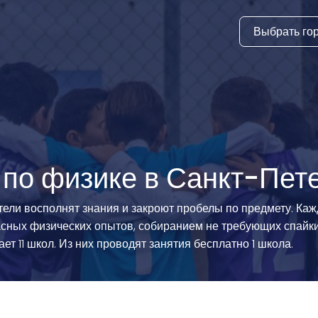
Выбрать го
тура
ки и дни
ия
стиль
по физике в Санкт-Пет
еские виды
ели восполнят знания и закроют пробелы по предмету. Ка
ных физических опытов, собиранием не требующих спайки 
й спорт
т 11 школ. Из них проводят занятия бесплатно 1 школа.
 виды спорта
атлетика и
ика