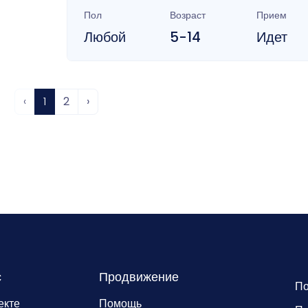
Пол
Возраст
Прием
Любой
5-14
Идет
‹
1
2
›
с
Продвижение
По
екте
Помощь