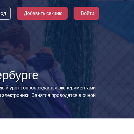
род
Добавить секцию
Войти
ербурге
ждый урок сопровождается экспериментами
электроники. Занятия проводятся в очной