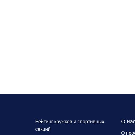
О на
Рейтинг кружков и спортивных
секций
О про