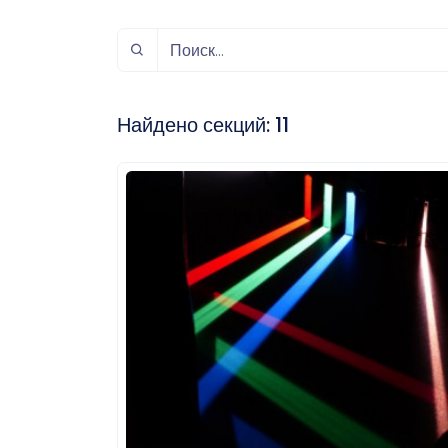
спорт
Музыка и звук
Индивидуально-
игровой спорт
Найдено секций:
11