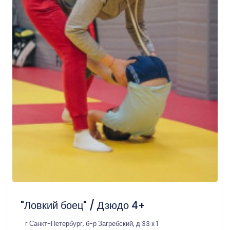
"Ловкий боец" / Дзюдо 4+
г Санкт-Петербург, б-р Загребский, д 33 к 1