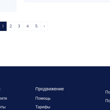
1
2
3
4
5
›
с
Продвижение
По
екте
Помощь
По
кты
Тарифы