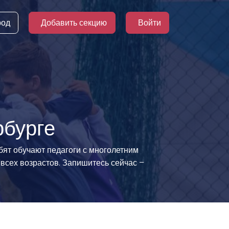
род
Добавить секцию
Войти
рбурге
бят обучают педагоги с многолетним
всех возрастов. Запишитесь сейчас –