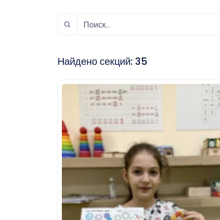
спорт
Музыка и звук
Индивидуально-
игровой спорт
Найдено секций:
35