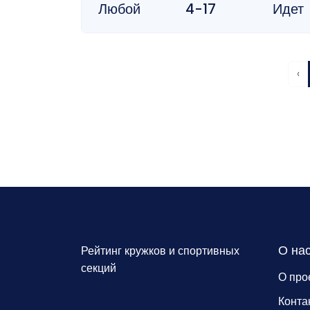
Любой
4-17
Идет
‹
О на
Рейтинг кружков и спортивных
секций
О про
Конта