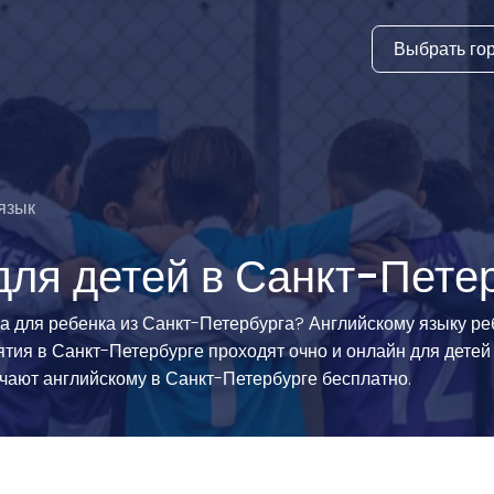
Выбрать го
тура
ки и дни
ия
язык
стиль
для детей в Санкт-Пете
еские виды
 для ребенка из Санкт-Петербурга? Английскому языку ре
тия в Санкт-Петербурге проходят очно и онлайн для детей 
й спорт
учают английскому в Санкт-Петербурге бесплатно.
 виды спорта
атлетика и
ика