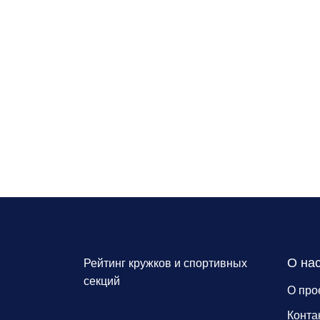
О на
Рейтинг кружков и спортивных
секций
О про
Конта