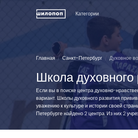
Категории
Искусство и дизайн
Пение
Физкуль
ДПИ и ремесла
Хореография (танцы)
Праздни
рожден
Техническое
Зрелищные искусства
Главная
Санкт-Петербург
Духовное в
конструирование
Мода и 
Познавательные
Школа духовного 
Словесность
развлечения
Туризм
Иностранные языки
Естественные науки
Технич
Если вы в поиске центра духовно-нравстве
спорта
Развитие интеллекта
Люди и животные
вариант. Школы духовного развития приви
Силово
Информационные
Эстетические виды
уважению к культуре и истории своей стра
технологии
спорта
Водные
Петербурге найдено 2 центра. Из них 2 учр
История и традиции
Единоборства
Легкая 
гимнаст
Педагогика
Командно-игровой