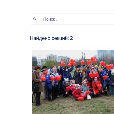
спорт
Музыка и звук
Индивидуально-
игровой спорт
Найдено секций:
2