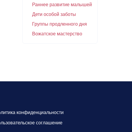
Раннее развитие малышей
Дети особой заботы
Группы продленного дня
Вожатское мастерство
литика конфиденциальности
льзовательское соглашение