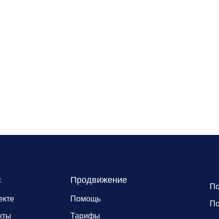
с
Продвижение
По
екте
Помощь
По
кты
Тарифы