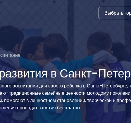
Выбрать го
тура
ки и дни
ия
оспитание
стиль
развития в Санкт-Петер
еские виды
нного воспитания для своего ребенка в Санкт-Петербурге,
вают традиционные семейные ценности молодому поколению
й спорт
ны, помогают в личностном становлении, творческой и проф
 виды спорта
еждения проводят занятия бесплатно.
атлетика и
ика