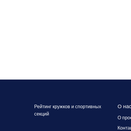
О на
Рейтинг кружков и спортивных
секций
О про
Конта