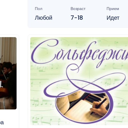
Пол
Возраст
Прием
Любой
7-18
Идет
ра