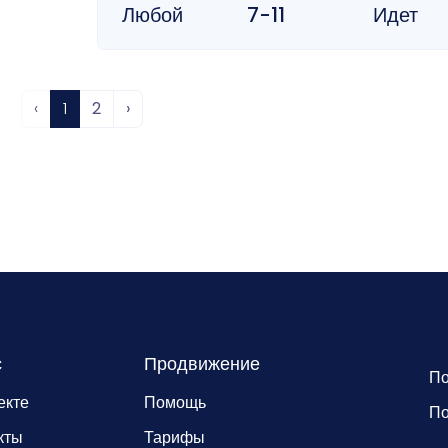
Любой
7-11
Идет
‹
1
2
›
с
Продвижение
По
екте
Помощь
По
кты
Тарифы