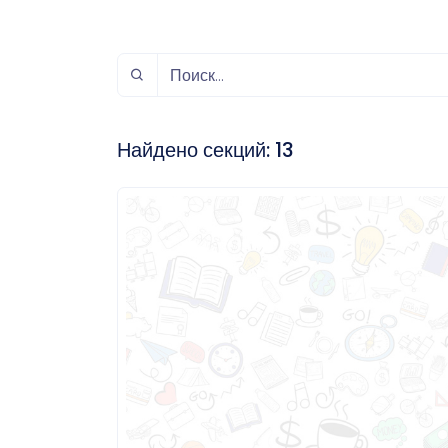
спорт
Музыка и звук
Индивидуально-
игровой спорт
Найдено секций:
13