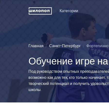
Категории
Искусство и дизайн
Пение
Физкуль
ДПИ и ремесла
Хореография (танцы)
Праздни
рожден
Техническое
Зрелищные искусства
Главная
Санкт-Петербург
Фортепиано
конструирование
Мода и 
Познавательные
Обучение игре на
Словесность
развлечения
Туризм
Иностранные языки
Естественные науки
Технич
Под руководством опытных преподавателей 
спорта
Развитие интеллекта
Люди и животные
возможно как для тех, кто только начинает,
Силово
Информационные
Эстетические виды
творческий потенциал и получить удовольст
технологии
спорта
Водные
школы.
История и традиции
Единоборства
Легкая 
гимнаст
Педагогика
Командно-игровой