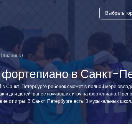
Выбрать го
тура
ки и дни
ия
 (пианино)
стиль
 фортепиано в Санкт-П
еские виды
в Санкт-Петербурге ребенок сможет в полной мере овладе
 так и для детей, ранее изучавших игру на фортепиано. Пре
й спорт
вие от игры. В Санкт-Петербурге есть 13 музыкальных школ.
 виды спорта
атлетика и
ика