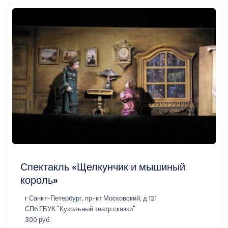
Спектакль «Щелкунчик и мышиный
король»
г Санкт-Петербург, пр-кт Московский, д 121
СПб ГБУК "Кукольный театр сказки"
300 руб.