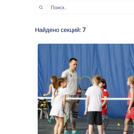
спорт
Музыка и звук
Индивидуально-
игровой спорт
Найдено секций:
7