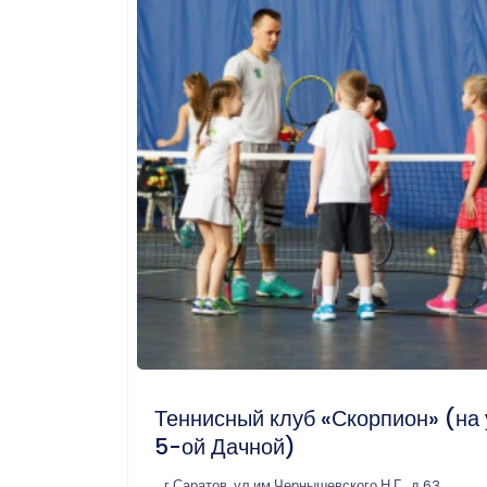
Теннисный клуб «Скорпион» (на 
5-ой Дачной)
г Саратов, ул им Чернышевского Н.Г., д 63