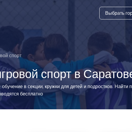
Выбрать го
тура
ки и дни
ия
вой спорт
стиль
гровой спорт в Саратов
еские виды
обучение в секции, кружки для детей и подростков. Найти
оводятся бесплатно
й спорт
 виды спорта
атлетика и
ика