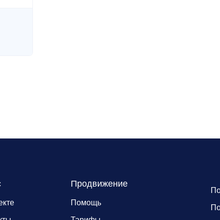
с
Продвижение
По
екте
Помощь
По
кты
Тарифы