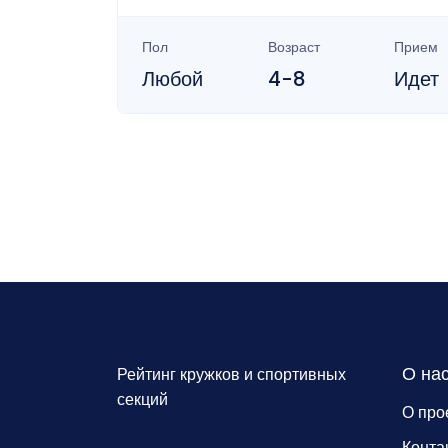
Пол
Возраст
Прием
Любой
4-8
Идет
О на
Рейтинг кружков и спортивных
секций
О про
Конта