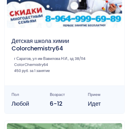
Детская школа химии
Colorchemistry64
г Саратов, ул им Вавилова Н.И., зд 38/114
ColorChemistry64
450 руб. за 1 занятие
Пол
Возраст
Прием
Любой
6-12
Идет