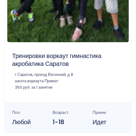
Тренировки воркаут гимнастика
акробатика Саратов
г Саратов, проезд Весенний, д 8
школа воркаута Примат
350 руб. за 1 занятие
Пол
Возраст
Прием
Любой
1-18
Идет