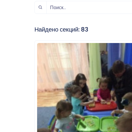
спорт
Музыка и звук
Индивидуально-
игровой спорт
Найдено секций:
83