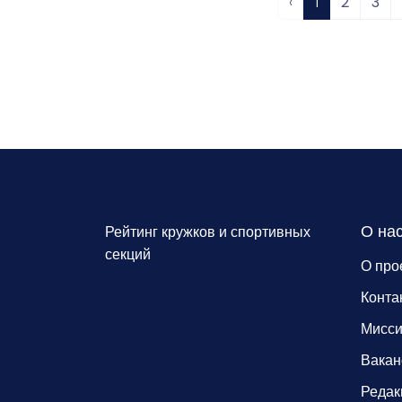
‹
1
2
3
О на
Рейтинг кружков и спортивных
секций
О про
Конта
Мисс
Вакан
Редак