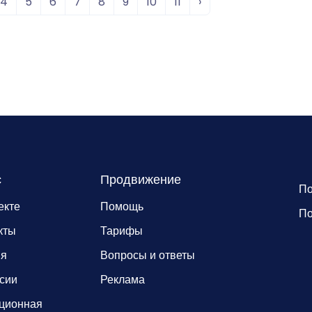
4
5
6
7
8
9
10
11
›
с
Продвижение
По
екте
Помощь
По
кты
Тарифы
ия
Вопросы и ответы
сии
Реклама
ционная