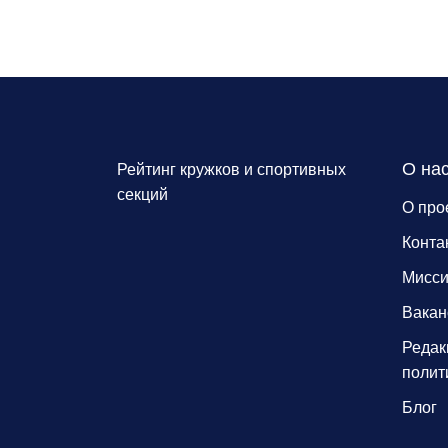
О на
Рейтинг кружков и спортивных
секций
О про
Конта
Мисс
Вакан
Редак
полит
Блог