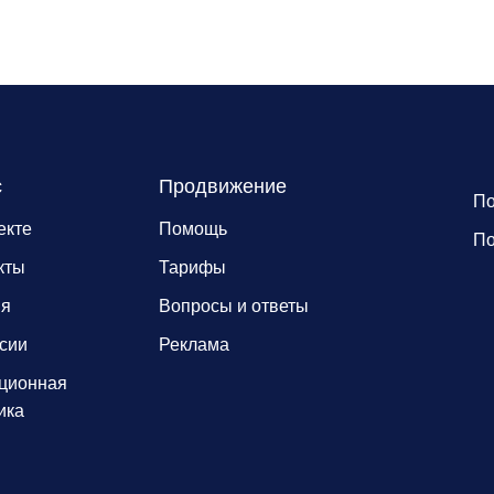
с
Продвижение
По
екте
Помощь
По
кты
Тарифы
ия
Вопросы и ответы
сии
Реклама
ционная
ика