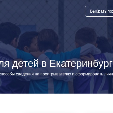
Выбрать го
тура
ки и дни
ия
стиль
я детей в Екатеринбург
еские виды
 способы сведения на проигрывателях и сформировать лич
й спорт
 виды спорта
атлетика и
ика