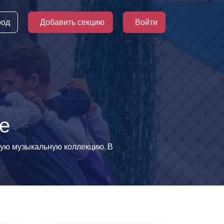
род
Добавить секцию
Войти
е
ную музыкальную коллекцию. В