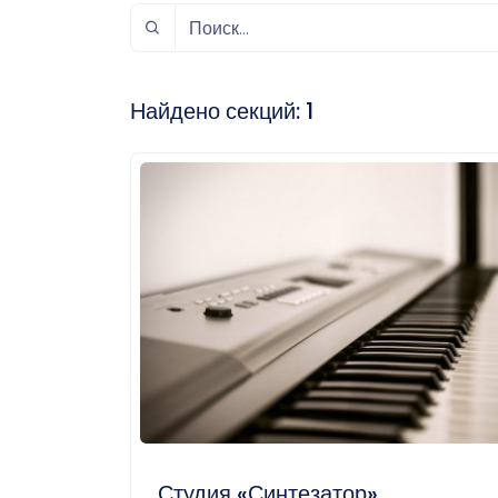
спорт
Музыка и звук
Индивидуально-
игровой спорт
Найдено секций:
1
Студия «Синтезатор»