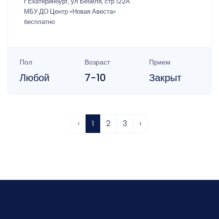
г Екатеринбург, ул Бебеля, стр 122А
МБУ ДО Центр «Новая Авеста»
бесплатно
Пол
Возраст
Прием
Любой
7-10
Закрыт
‹
1
2
3
›