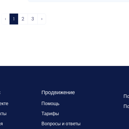
‹
1
2
3
›
с
Продвижение
По
екте
Помощь
По
кты
Тарифы
ия
Вопросы и ответы