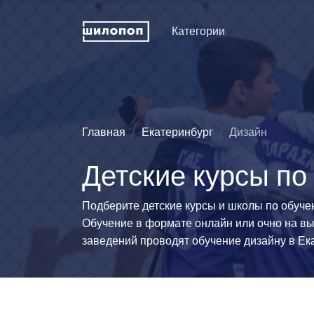
Категории
Искусство и дизайн
Пение
Физкуль
ДПИ и ремесла
Хореография (танцы)
Праздни
рожден
Техническое
Зрелищные искусства
Главная
Екатеринбург
Дизайн
конструирование
Мода и 
Познавательные
Детские курсы по
Словесность
развлечения
Туризм
Иностранные языки
Естественные науки
Технич
Подберите детские курсы и школы по обучен
спорта
Развитие интеллекта
Люди и животные
Обучение в формате онлайн или очно на вы
Силово
Информационные
Эстетические виды
заведений проводят обучение дизайну в Ек
технологии
спорта
Водные
История и традиции
Единоборства
Легкая 
гимнаст
Педагогика
Командно-игровой