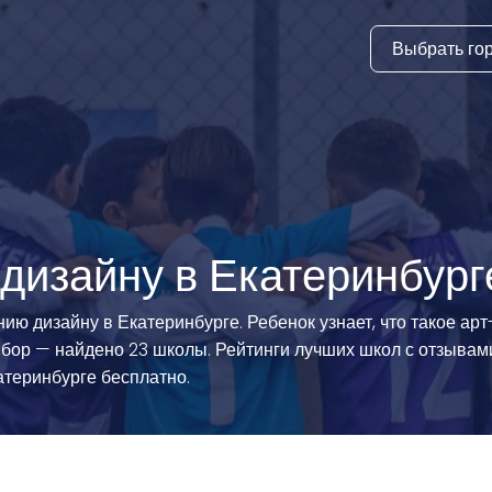
Выбрать го
тура
ки и дни
ия
стиль
 дизайну в Екатеринбург
еские виды
ию дизайну в Екатеринбурге. Ребенок узнает, что такое арт
бор — найдено 23 школы. Рейтинги лучших школ с отзывам
й спорт
атеринбурге бесплатно.
 виды спорта
атлетика и
ика