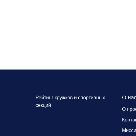
О на
Рейтинг кружков и спортивных
секций
О про
Конта
Мисс