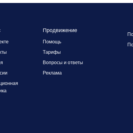
с
Продвижение
По
екте
Помощь
По
кты
Тарифы
ия
Вопросы и ответы
сии
Реклама
ционная
ика