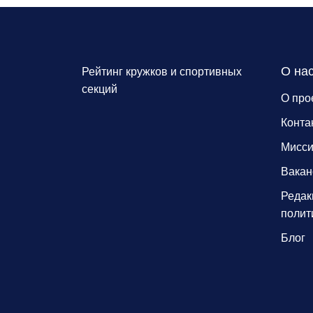
О на
Рейтинг кружков и спортивных
секций
О про
Конта
Мисс
Вакан
Редак
полит
Блог