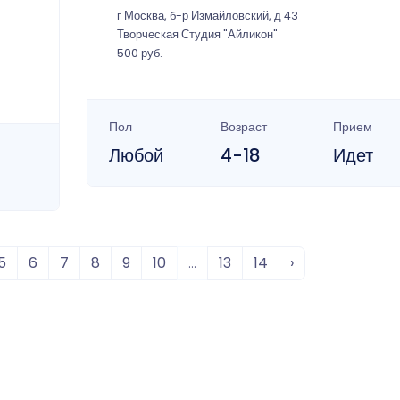
г Москва, б-р Измайловский, д 43
Творческая Студия "Айликон"
500 руб.
Пол
Возраст
Прием
Любой
4-18
Идет
5
6
7
8
9
10
...
13
14
›