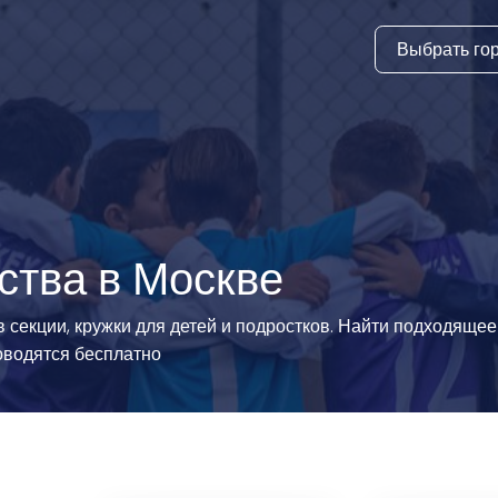
Выбрать го
тура
ки и дни
ия
стиль
ства в Москве
еские виды
 секции, кружки для детей и подростков. Найти подходящее
оводятся бесплатно
й спорт
 виды спорта
атлетика и
ика