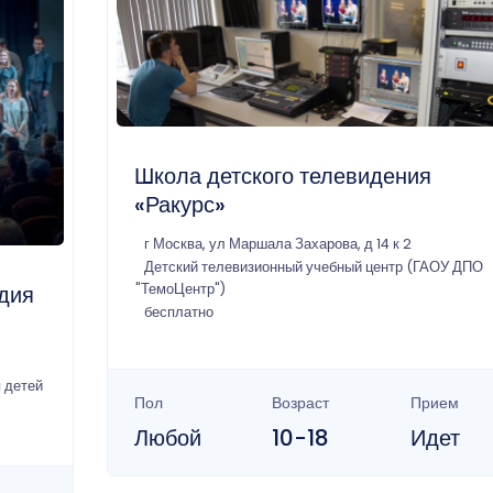
Школа детского телевидения
«Ракурс»
г Москва, ул Маршала Захарова, д 14 к 2
Детский телевизионный учебный центр (ГАОУ ДПО
удия
"ТемоЦентр")
бесплатно
 детей
Пол
Возраст
Прием
Любой
10-18
Идет