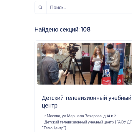
спорт
Музыка и звук
Индивидуально-
игровой спорт
Найдено секций:
108
Детский телевизионный учебный
центр
г Москва, ул Маршала Захарова, д 14 к 2
Детский телевизионный учебный центр (ГАОУ Д
"ТемоЦентр")