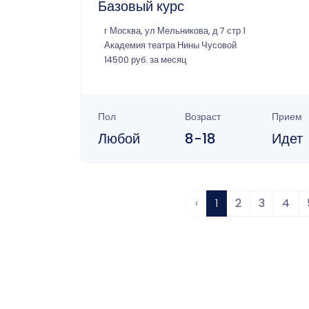
Базовый курс
г Москва, ул Мельникова, д 7 стр 1
Академия театра Нины Чусовой
14500 руб. за месяц
Пол
Возраст
Прием
Любой
8-18
Идет
‹
1
2
3
4