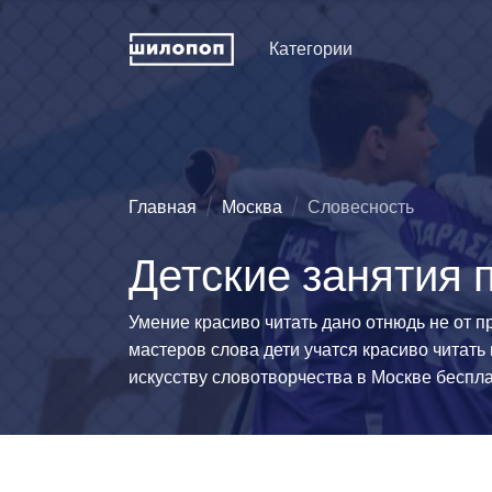
Категории
Искусство и дизайн
Пение
Физкуль
ДПИ и ремесла
Хореография (танцы)
Праздни
рожден
Техническое
Зрелищные искусства
Главная
Москва
Словесность
конструирование
Мода и 
Познавательные
Детские занятия 
Словесность
развлечения
Туризм
Иностранные языки
Естественные науки
Технич
Умение красиво читать дано отнюдь не от п
спорта
Развитие интеллекта
Люди и животные
мастеров слова дети учатся красиво читать
Силово
Информационные
Эстетические виды
искусству словотворчества в Москве беспла
технологии
спорта
Водные
История и традиции
Единоборства
Легкая 
гимнаст
Педагогика
Командно-игровой