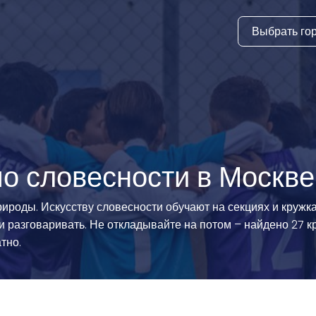
Выбрать го
тура
ки и дни
ия
стиль
по словесности в Москве
еские виды
рироды. Искусству словесности обучают на секциях и кружк
 и разговаривать. Не откладывайте на потом – найдено 27 
й спорт
тно.
 виды спорта
атлетика и
ика