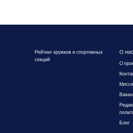
О на
Рейтинг кружков и спортивных
секций
О про
Конта
Мисс
Вакан
Редак
полит
Блог