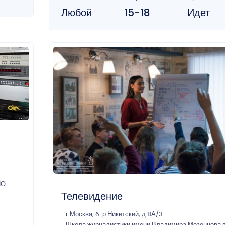
Любой
15-18
Идет
ПО
Телевидение
г Москва, б-р Никитский, д 8А/3
Школа журналистики имени Владимира Мезенцева 