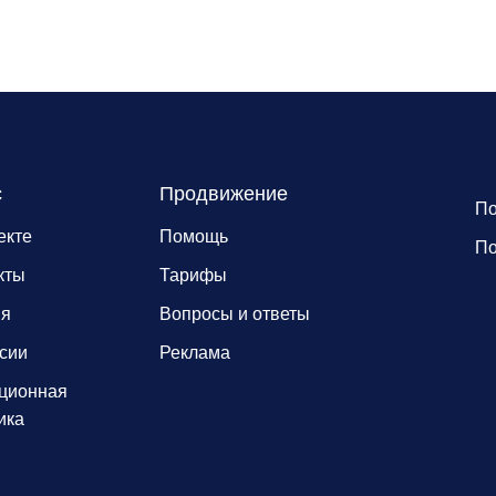
с
Продвижение
По
екте
Помощь
По
кты
Тарифы
ия
Вопросы и ответы
сии
Реклама
ционная
ика