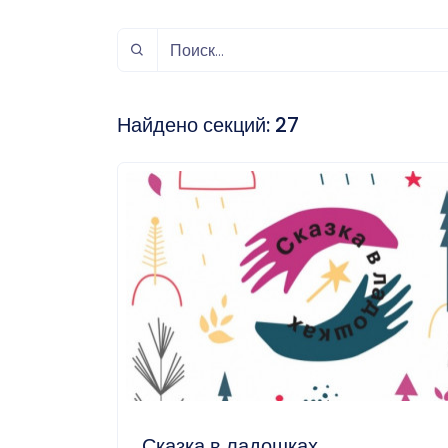
спорт
Музыка и звук
Индивидуально-
игровой спорт
Найдено секций:
27
Сказка в ладошках