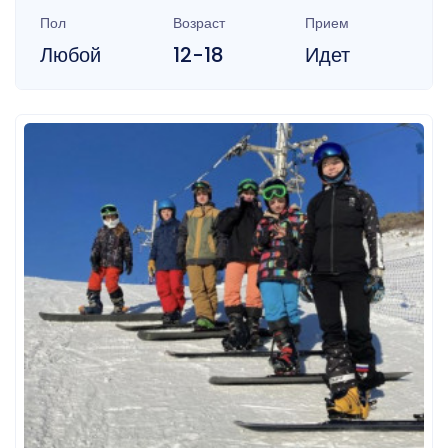
Пол
Возраст
Прием
Любой
12-18
Идет