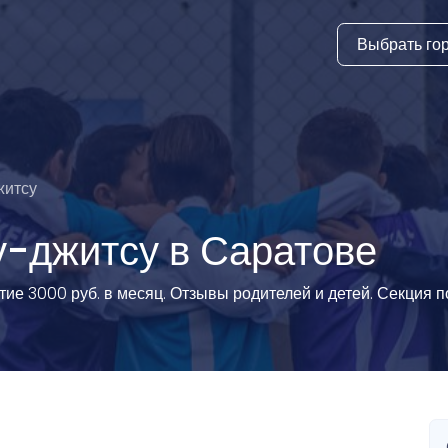
Выбрать го
тура
ки и дни
ия
житсу
стиль
у-джитсу в Саратове
еские виды
е 3000 руб. в месяц. Отзывы родителей и детей. Секция по 
й спорт
 виды спорта
атлетика и
ика