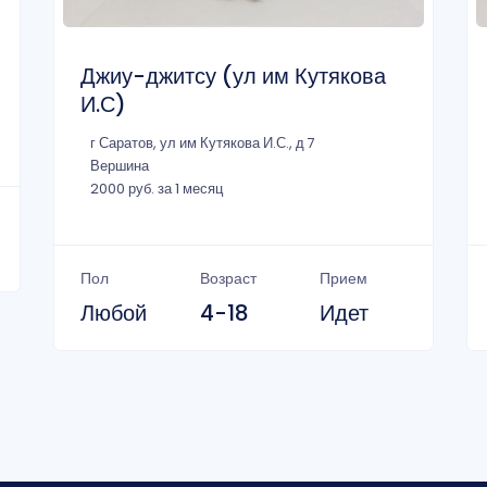
Джиу-джитсу (ул им Кутякова
И.С)
г Саратов, ул им Кутякова И.С., д 7
Вершина
2000 руб. за 1 месяц
Пол
Возраст
Прием
Любой
4-18
Идет