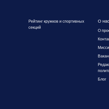
О на
Рейтинг кружков и спортивных
секций
О про
Конта
Мисс
Вакан
Редак
полит
Блог