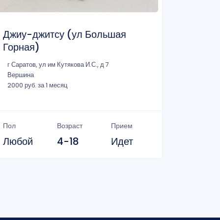
Джиу-джитсу (ул Большая
Горная)
г Саратов, ул им Кутякова И.С., д 7
Вершина
2000 руб. за 1 месяц
Пол
Возраст
Прием
Любой
4-18
Идет