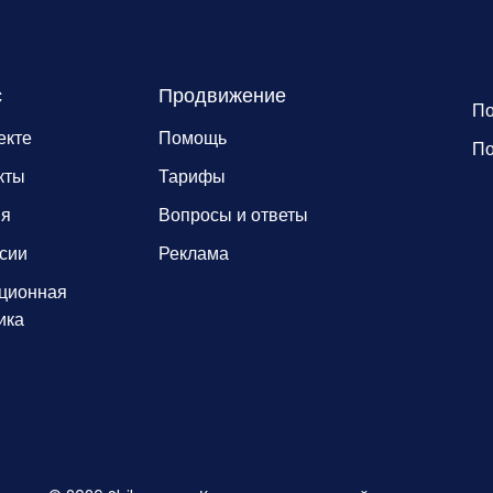
с
Продвижение
По
екте
Помощь
По
кты
Тарифы
ия
Вопросы и ответы
сии
Реклама
ционная
ика