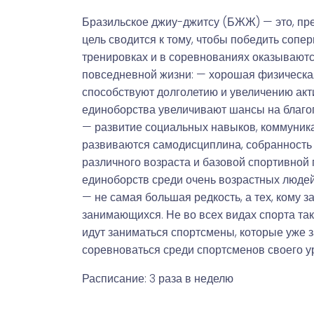
спорт
Музыка и звук
Бразильское джиу-джитсу (БЖЖ) — это, пре
Индивидуально-
цель сводится к тому, чтобы победить сопер
игровой спорт
тренировках и в соревнованиях оказывают
повседневной жизни: — хорошая физическая
способствуют долголетию и увеличению акт
единоборства увеличивают шансы на благо
— развитие социальных навыков, коммуника
развиваются самодисциплина, собранность
различного возраста и базовой спортивной
единоборств среди очень возрастных людей.
— не самая большая редкость, а тех, кому з
занимающихся. Не во всех видах спорта та
идут заниматься спортсмены, которые уже з
соревноваться среди спортсменов своего у
Расписание: 3 раза в неделю