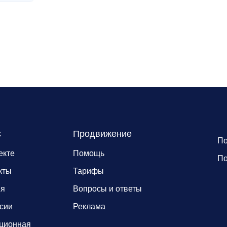
с
Продвижение
По
екте
Помощь
По
кты
Тарифы
ия
Вопросы и ответы
сии
Реклама
ционная