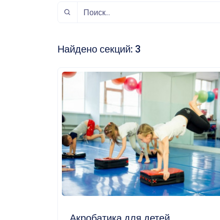
спорт
Музыка и звук
Индивидуально-
игровой спорт
Найдено секций:
3
Акробатика для детей