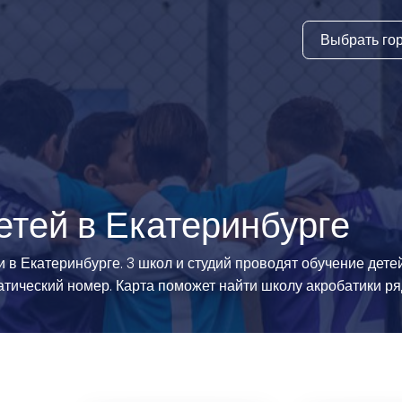
Выбрать го
тура
ки и дни
ия
стиль
етей в Екатеринбурге
еские виды
в Екатеринбурге. 3 школ и студий проводят обучение детей
тический номер. Карта поможет найти школу акробатики ря
й спорт
 виды спорта
атлетика и
ика