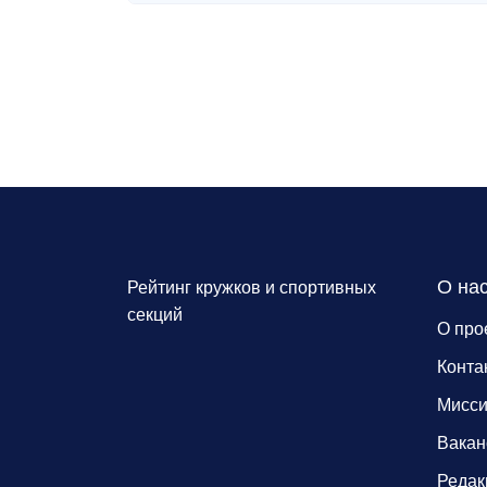
О на
Рейтинг кружков и спортивных
секций
О про
Конта
Мисс
Вакан
Редак