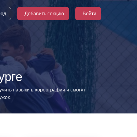
род
Добавить секцию
Войти
урге
лучить навыки в хореографии и смогут
ужок.