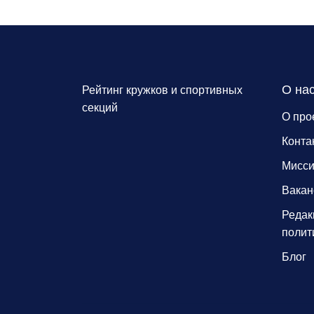
О на
Рейтинг кружков и спортивных
секций
О про
Конта
Мисс
Вакан
Редак
полит
Блог