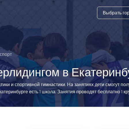
Выбрать го
тура
ки и дни
ия
-спорт
стиль
ерлидингом в Екатеринб
еские виды
тики и спортивной гимнастики. На занятиях дети смогут по
атеринбурге есть 1 школа. Занятия проводят бесплатно 1 кр
й спорт
 виды спорта
атлетика и
ика