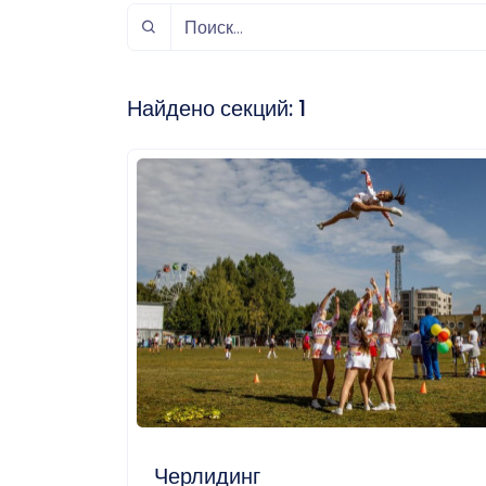
спорт
Музыка и звук
Индивидуально-
игровой спорт
Найдено секций:
1
Черлидинг