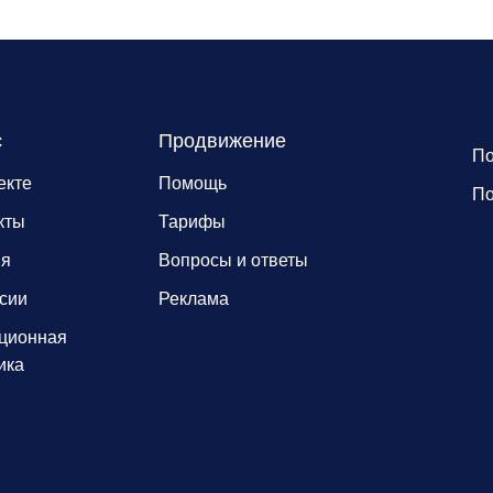
с
Продвижение
По
екте
Помощь
По
кты
Тарифы
ия
Вопросы и ответы
сии
Реклама
ционная
ика