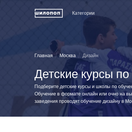
Категории
Искусство и дизайн
Пение
Физкуль
ДПИ и ремесла
Хореография (танцы)
Праздни
рожден
Техническое
Зрелищные искусства
Главная
Москва
Дизайн
конструирование
Мода и 
Познавательные
Детские курсы по
Словесность
развлечения
Туризм
Иностранные языки
Естественные науки
Технич
Подберите детские курсы и школы по обучен
спорта
Развитие интеллекта
Люди и животные
Обучение в формате онлайн или очно на вы
Силово
Информационные
Эстетические виды
заведения проводят обучение дизайну в Мо
технологии
спорта
Водные
История и традиции
Единоборства
Легкая 
гимнаст
Педагогика
Командно-игровой