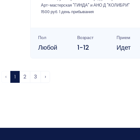
Арт-мастерская "ГИНДА" и АНО Д "КОЛИБРИ"
1500 руб. 1 день прибывания
Пол
Возраст
Прием
Любой
1-12
Идет
‹
1
2
3
›