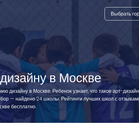
Выбрать го
тура
ки и дни
ия
стиль
 дизайну в Москве
еские виды
ию дизайну в Москве. Ребенок узнает, что такое арт-дизайн
бор — найдено 24 школы. Рейтинги лучших школ с отзывам
й спорт
скве бесплатно.
 виды спорта
атлетика и
ика