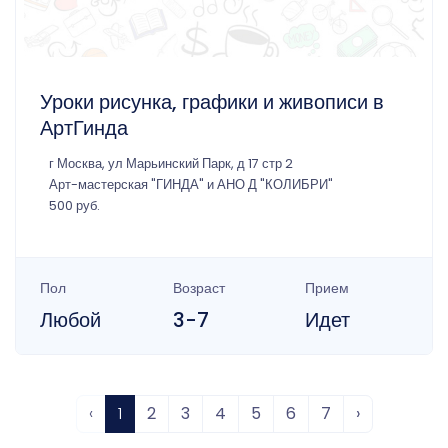
Уроки рисунка, графики и живописи в
АртГинда
г Москва, ул Марьинский Парк, д 17 стр 2
Арт-мастерская "ГИНДА" и АНО Д "КОЛИБРИ"
500 руб.
Пол
Возраст
Прием
Любой
3-7
Идет
‹
1
2
3
4
5
6
7
›