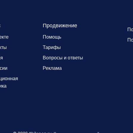
с
Продвижение
По
екте
Помощь
По
кты
Тарифы
ия
Вопросы и ответы
сии
Реклама
ционная
ика