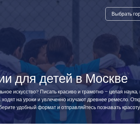
Выбрать го
тура
ки и дни
ия
стиль
и для детей в Москве
еские виды
льное искусство? Писать красиво и грамотно – целая наука,
одят на уроки и увлеченно изучают древнее ремесло. Откр
й спорт
берите удобный формат и отправляйтесь познавать красоту 
 виды спорта
атлетика и
ика