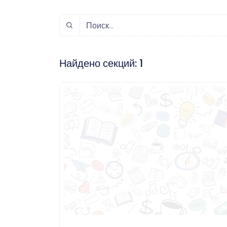
спорт
Музыка и звук
Индивидуально-
игровой спорт
Найдено секций:
1