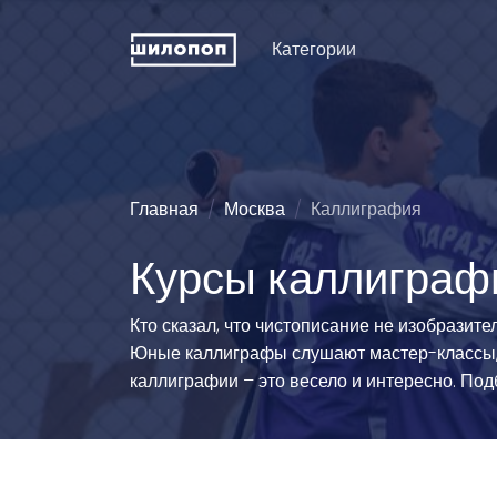
Категории
Искусство и дизайн
Пение
Физкуль
ДПИ и ремесла
Хореография (танцы)
Праздни
рожден
Техническое
Зрелищные искусства
Главная
Москва
Каллиграфия
конструирование
Мода и 
Познавательные
Курсы каллиграфи
Словесность
развлечения
Туризм
Иностранные языки
Естественные науки
Технич
Кто сказал, что чистописание не изобразите
спорта
Развитие интеллекта
Люди и животные
Юные каллиграфы слушают мастер-классы, х
Силово
Информационные
Эстетические виды
каллиграфии – это весело и интересно. Под
технологии
спорта
Водные
История и традиции
Единоборства
Легкая 
гимнаст
Педагогика
Командно-игровой