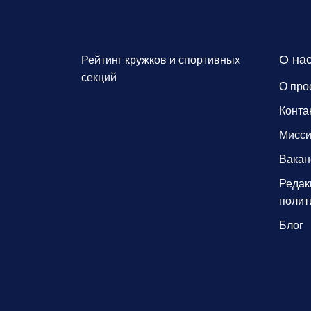
О на
Рейтинг кружков и спортивных
секций
О про
Конта
Мисс
Вакан
Редак
полит
Блог