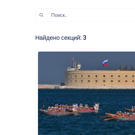
спорт
Музыка и звук
Индивидуально-
игровой спорт
Найдено секций:
3