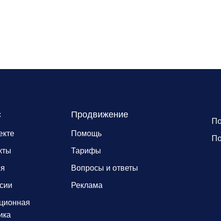
с
Продвижение
По
екте
Помощь
По
кты
Тарифы
ия
Вопросы и ответы
сии
Реклама
ционная
ика