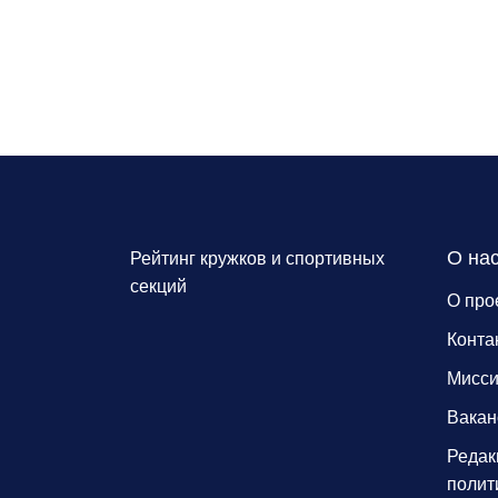
О на
Рейтинг кружков и спортивных
секций
О про
Конта
Мисс
Вакан
Редак
полит