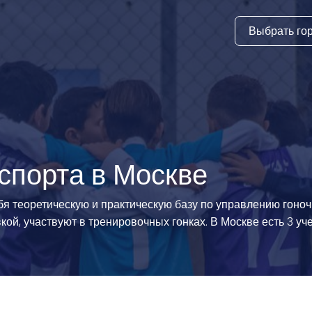
Выбрать го
тура
ки и дни
ия
стиль
спорта в Москве
еские виды
я теоретическую и практическую базу по управлению гоночн
ой, участвуют в тренировочных гонках. В Москве есть 3 уч
й спорт
 виды спорта
атлетика и
ика