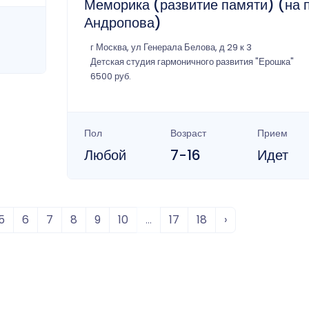
Меморика (развитие памяти) (на п
Андропова)
г Москва, ул Генерала Белова, д 29 к 3
Детская студия гармоничного развития "Ерошка"
6500 руб.
Пол
Возраст
Прием
Любой
7-16
Идет
5
6
7
8
9
10
...
17
18
›