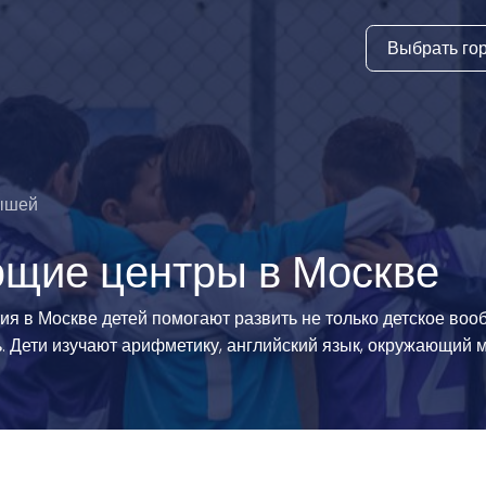
Выбрать го
тура
ки и дни
ия
ышей
стиль
ющие центры в Москве
еские виды
я в Москве детей помогают развить не только детское вооб
 Дети изучают арифметику, английский язык, окружающий м
й спорт
 виды спорта
атлетика и
ика