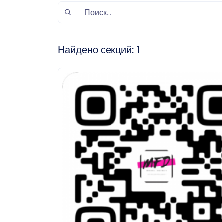
спорт
Музыка и звук
Индивидуально-
игровой спорт
Найдено секций:
1