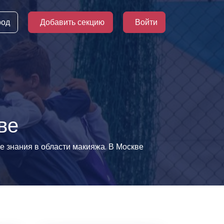
род
Добавить секцию
Войти
ве
е знания в области макияжа. В Москве