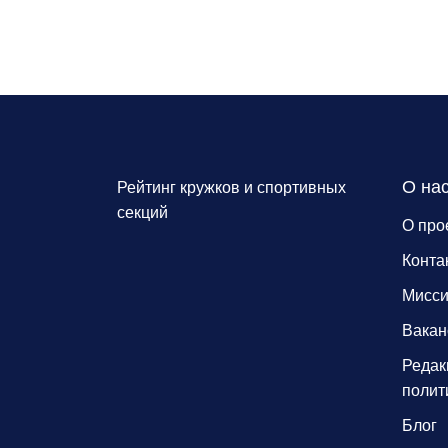
О на
Рейтинг кружков и спортивных
секций
О про
Конта
Мисс
Вакан
Редак
полит
Блог