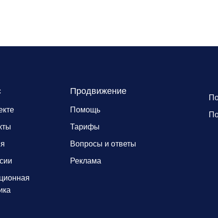
с
Продвижение
По
екте
Помощь
По
кты
Тарифы
ия
Вопросы и ответы
сии
Реклама
ционная
ика