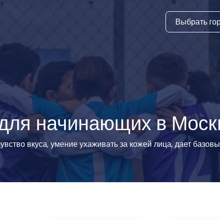
Выбрать го
тура
ки и дни
ия
стиль
 для начинающих в Моск
еские виды
вство вкуса, умение ухаживать за кожей лица, дает базовы
й спорт
 виды спорта
атлетика и
ика