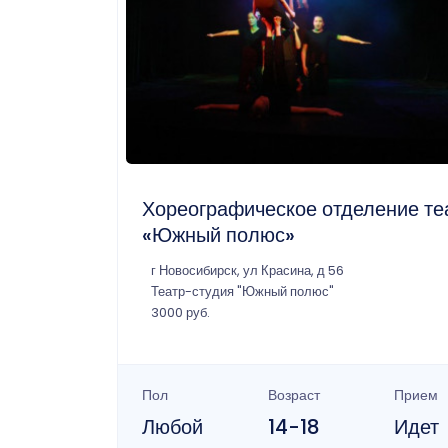
Хореографическое отделение те
«Южный полюс»
г Новосибирск, ул Красина, д 56
Театр-студия "Южный полюс"
3000 руб.
Пол
Возраст
Прием
Любой
14-18
Идет