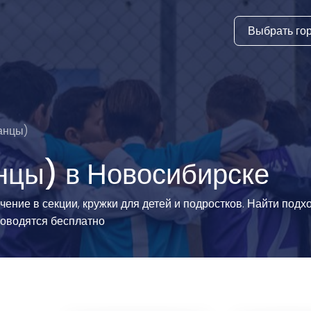
Выбрать го
тура
ки и дни
ия
анцы)
стиль
нцы) в Новосибирске
еские виды
ение в секции, кружки для детей и подростков. Найти под
роводятся бесплатно
й спорт
 виды спорта
атлетика и
ика