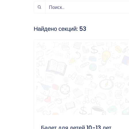
спорт
Музыка и звук
Индивидуально-
игровой спорт
Найдено секций:
53
Балет для детей 10-13 лет