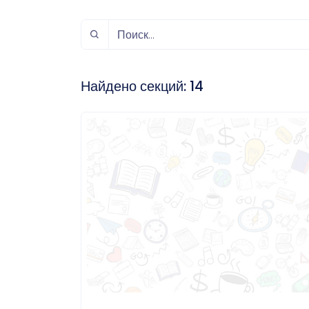
спорт
Музыка и звук
Индивидуально-
игровой спорт
Найдено секций:
14