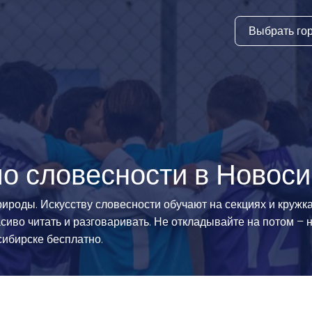
Выбрать го
тура
ки и дни
ия
стиль
по словесности в Новос
еские виды
рироды. Искусству словесности обучают на секциях и кружк
сиво читать и разговаривать. Не откладывайте на потом – 
й спорт
сибирске бесплатно.
 виды спорта
атлетика и
ика