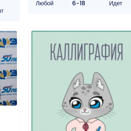
Любой
6-18
Идет
ыт