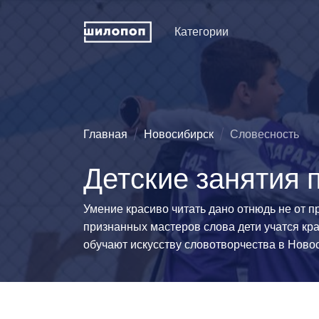
Категории
Искусство и дизайн
Пение
Физкуль
ДПИ и ремесла
Хореография (танцы)
Праздни
рожден
Техническое
Зрелищные искусства
Главная
Новосибирск
Словесность
конструирование
Мода и 
Познавательные
Детские занятия 
Словесность
развлечения
Туризм
Иностранные языки
Естественные науки
Технич
Умение красиво читать дано отнюдь не от п
спорта
Развитие интеллекта
Люди и животные
признанных мастеров слова дети учатся кра
Силово
Информационные
Эстетические виды
обучают искусству словотворчества в Ново
технологии
спорта
Водные
История и традиции
Единоборства
Легкая 
гимнаст
Педагогика
Командно-игровой