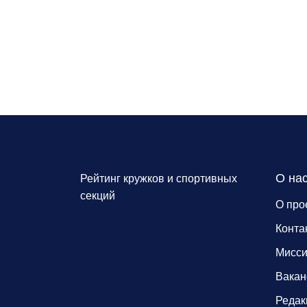
О на
Рейтинг кружков и спортивных
секций
О про
Конта
Мисс
Вакан
Редак