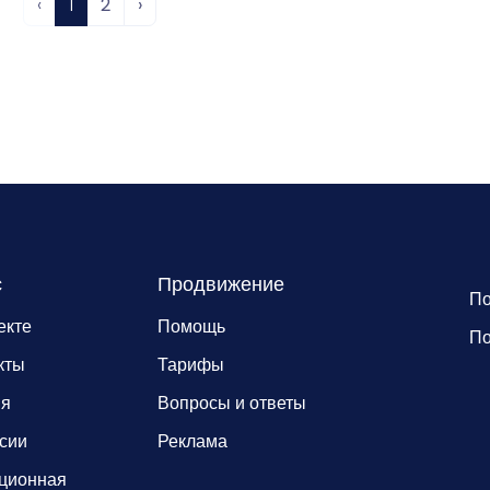
‹
1
2
›
с
Продвижение
По
екте
Помощь
По
кты
Тарифы
ия
Вопросы и ответы
сии
Реклама
ционная