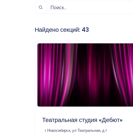
спорт
Музыка и звук
Индивидуально-
игровой спорт
Найдено секций:
43
Театральная студия «Дебют»
г Новосибирск, ул Театральная, д 1