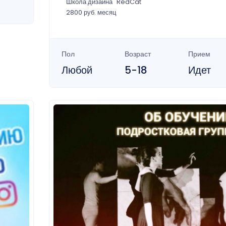
Школа дизайна "RedCat"
2800 руб. месяц
Пол
Возраст
Прием
Любой
5-18
Идет