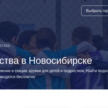
Выбрать го
тура
ки и дни
ия
сства
стиль
ства в Новосибирске
еские виды
ение в секции, кружки для детей и подростков. Найти под
оводятся бесплатно
й спорт
 виды спорта
атлетика и
ика