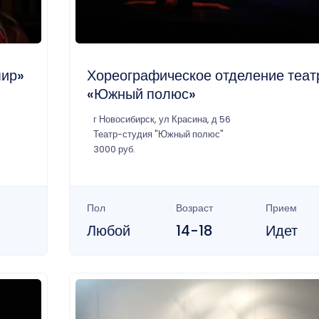
Хореографическое отделение теат
мир»
«Южный полюс»
г Новосибирск, ул Красина, д 56
Театр-студия "Южный полюс"
3000 руб.
Пол
Возраст
Прием
Любой
14-18
Идет