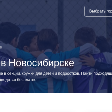
Выбрать го
тура
ки и дни
ия
е
стиль
 в Новосибирске
еские виды
 в секции, кружки для детей и подростков. Найти подходя
оводятся бесплатно
й спорт
 виды спорта
атлетика и
ика