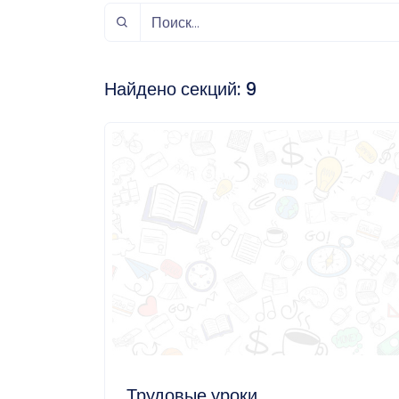
спорт
Музыка и звук
Индивидуально-
игровой спорт
Найдено секций:
9
Трудовые уроки