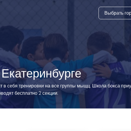
Выбрать го
тура
ки и дни
ия
стиль
 Екатеринбурге
еские виды
ют в себя тренировки на все группы мыщц. Школа бокса приу
оводят бесплатно 2 секции.
й спорт
 виды спорта
атлетика и
ика