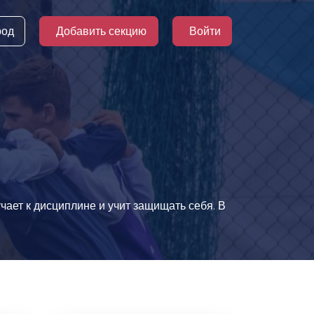
род
Добавить секцию
Войти
чает к дисциплине и учит защищать себя. В