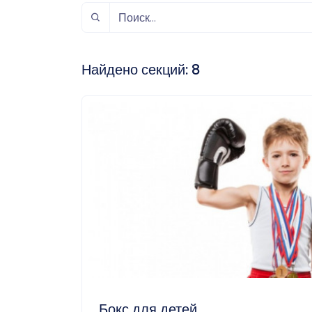
спорт
Музыка и звук
Индивидуально-
игровой спорт
Найдено секций:
8
Бокс для детей