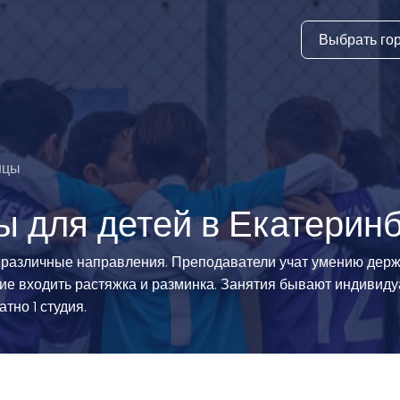
Выбрать го
тура
ки и дни
ия
нцы
стиль
 для детей в Екатеринб
еские виды
азличные направления. Преподаватели учат умению держат
ие входить растяжка и разминка. Занятия бывают индивид
й спорт
тно 1 студия.
 виды спорта
атлетика и
ика