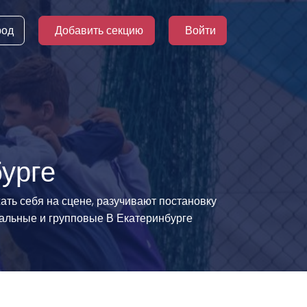
род
Добавить секцию
Войти
урге
ь себя на сцене, разучивают постановку
уальные и групповые В Екатеринбурге