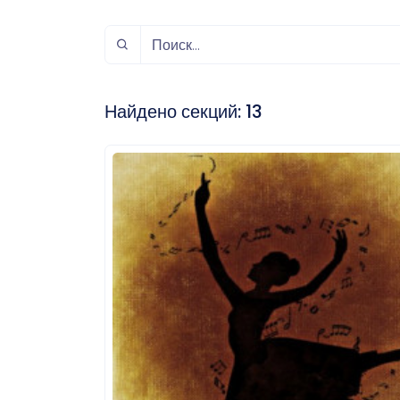
спорт
Музыка и звук
Индивидуально-
игровой спорт
Найдено секций:
13