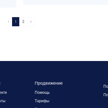
‹
1
2
›
с
Продвижение
По
екте
Помощь
По
кты
Тарифы