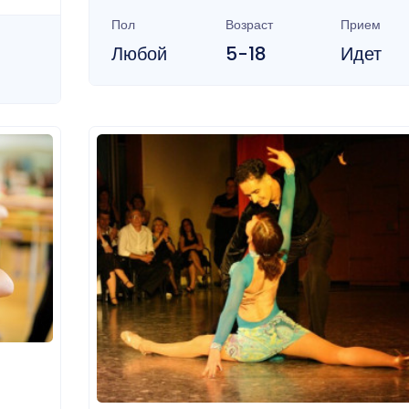
Пол
Возраст
Прием
Любой
5-18
Идет