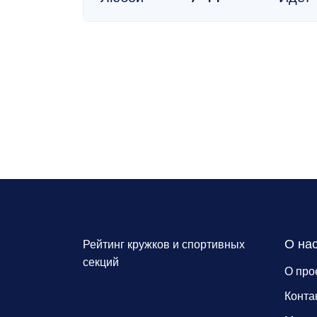
О на
Рейтинг кружков и спортивных
секций
О про
Конта